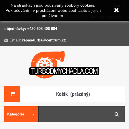
Na stránkách jsou používány soubory cookies.
Měna :
CZK
Účet
Pokračováním v procházení webu souhlasíte s jejich
používáním.
Zavolejte nám:
Tech. podpora: +420 734 735 164 / Dostupnost a
objednávky: +420 608 406 684
Email:
repas-turba@centrum.cz
Košík
(prázdný)
Kategorie