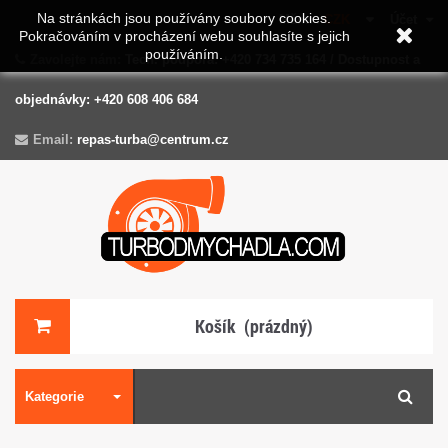
Na stránkách jsou používány soubory cookies.
Měna :
CZK
Účet
Pokračováním v procházení webu souhlasíte s jejich
používáním.
Zavolejte nám:
Tech. podpora: +420 734 735 164 / Dostupnost a
objednávky: +420 608 406 684
Email:
repas-turba@centrum.cz
Košík
(prázdný)
Kategorie