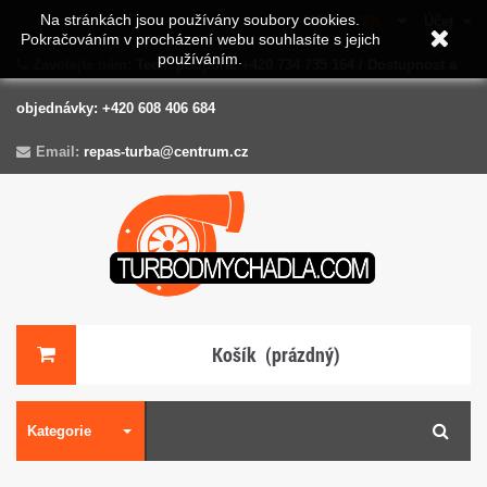
Na stránkách jsou používány soubory cookies.
Měna :
CZK
Účet
Pokračováním v procházení webu souhlasíte s jejich
používáním.
Zavolejte nám:
Tech. podpora: +420 734 735 164 / Dostupnost a
objednávky: +420 608 406 684
Email:
repas-turba@centrum.cz
Košík
(prázdný)
Kategorie