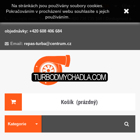
Na stránkách jsou používány soubory cookies.
Měna :
CZK
Účet
Pokračováním v procházení webu souhlasíte s jejich
používáním.
Zavolejte nám:
Tech. podpora: +420 734 735 164 / Dostupnost a
objednávky: +420 608 406 684
Email:
repas-turba@centrum.cz
Košík
(prázdný)
Kategorie