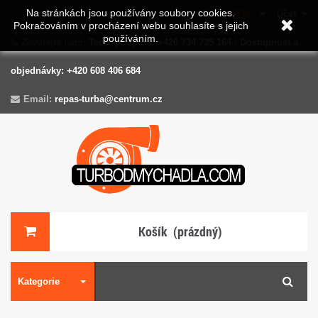
Na stránkách jsou používány soubory cookies.
Měna :
CZK
Účet
Pokračováním v procházení webu souhlasíte s jejich
používáním.
Zavolejte nám:
Tech. podpora: +420 734 735 164 / Dostupnost a
objednávky: +420 608 406 684
Email:
repas-turba@centrum.cz
Košík
(prázdný)
Kategorie